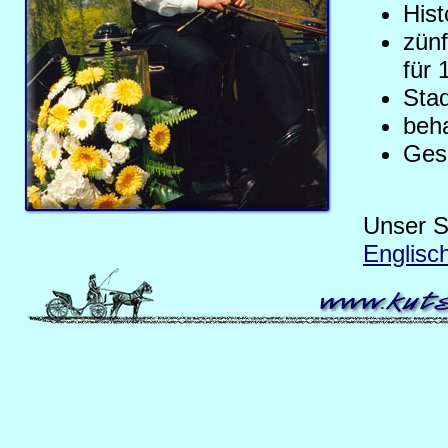
Hist
zünf
für 
Sta
beha
Ges
Unser S
Englisc