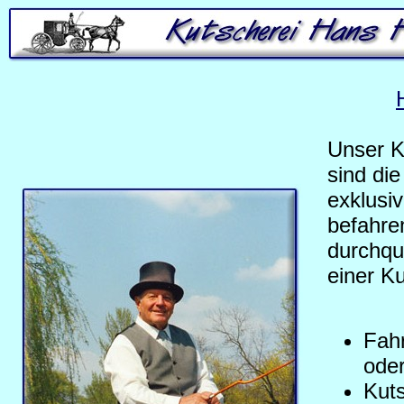
Unser K
sind di
exklusi
befahre
durchqu
einer K
Fahr
oder
Kut